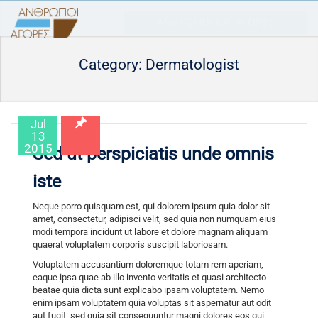
ΑΝΘΡΩΠΟΙ ΚΑΙ ΑΓΟΡΕΣ
Category: Dermatologist
Jul
13
2015
Sed ut perspiciatis unde omnis
iste
Neque porro quisquam est, qui dolorem ipsum quia dolor sit
amet, consectetur, adipisci velit, sed quia non numquam eius
modi tempora incidunt ut labore et dolore magnam aliquam
quaerat voluptatem corporis suscipit laboriosam.
Voluptatem accusantium doloremque totam rem aperiam,
eaque ipsa quae ab illo invento veritatis et quasi architecto
beatae quia dicta sunt explicabo ipsam voluptatem. Nemo
enim ipsam voluptatem quia voluptas sit aspernatur aut odit
aut fugit, sed quia sit consequuntur magni dolores eos qui