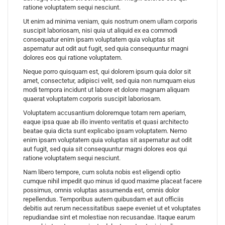
ratione voluptatem sequi nesciunt.
Ut enim ad minima veniam, quis nostrum onem ullam corporis
suscipit laboriosam, nisi quia ut aliquid ex ea commodi
consequatur enim ipsam voluptatem quia voluptas sit
aspernatur aut odit aut fugit, sed quia consequuntur magni
dolores eos qui ratione voluptatem.
Neque porro quisquam est, qui dolorem ipsum quia dolor sit
amet, consectetur, adipisci velit, sed quia non numquam eius
modi tempora incidunt ut labore et dolore magnam aliquam
quaerat voluptatem corporis suscipit laboriosam.
Voluptatem accusantium doloremque totam rem aperiam,
eaque ipsa quae ab illo invento veritatis et quasi architecto
beatae quia dicta sunt explicabo ipsam voluptatem. Nemo
enim ipsam voluptatem quia voluptas sit aspernatur aut odit
aut fugit, sed quia sit consequuntur magni dolores eos qui
ratione voluptatem sequi nesciunt.
Nam libero tempore, cum soluta nobis est eligendi optio
cumque nihil impedit quo minus id quod maxime placeat facere
possimus, omnis voluptas assumenda est, omnis dolor
repellendus. Temporibus autem quibusdam et aut officiis
debitis aut rerum necessitatibus saepe eveniet ut et voluptates
repudiandae sint et molestiae non recusandae. Itaque earum