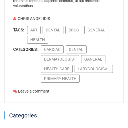
rerum hic tenetur a sapiente delectus, ut aut reiciendis
voluptatibus
CHRIS ANGELIDIS
TAGS:
ART
DENTAL
DRUG
GENERAL
HEALTH
CATEGORIES:
CARDIAC
DENTAL
DERMATOLOGIST
GANERAL
HEALTH CARE
LARYGOLOGICAL
PRIMARY HEALTH
Leave a comment
Categories