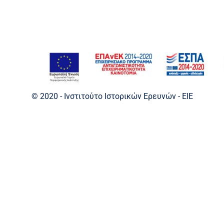
© 2020 - Ινστιτούτο Ιστορικών Ερευνών - EIE