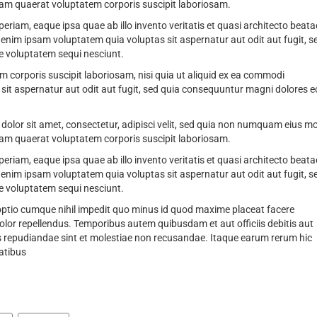
am quaerat voluptatem corporis suscipit laboriosam.
am, eaque ipsa quae ab illo invento veritatis et quasi architecto beata
nim ipsam voluptatem quia voluptas sit aspernatur aut odit aut fugit, s
e voluptatem sequi nesciunt.
corporis suscipit laboriosam, nisi quia ut aliquid ex ea commodi
it aspernatur aut odit aut fugit, sed quia consequuntur magni dolores e
olor sit amet, consectetur, adipisci velit, sed quia non numquam eius m
am quaerat voluptatem corporis suscipit laboriosam.
am, eaque ipsa quae ab illo invento veritatis et quasi architecto beata
nim ipsam voluptatem quia voluptas sit aspernatur aut odit aut fugit, s
e voluptatem sequi nesciunt.
 optio cumque nihil impedit quo minus id quod maxime placeat facere
or repellendus. Temporibus autem quibusdam et aut officiis debitis aut
s repudiandae sint et molestiae non recusandae. Itaque earum rerum hic
tatibus