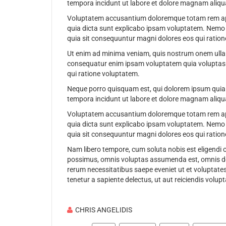
tempora incidunt ut labore et dolore magnam aliqu
Voluptatem accusantium doloremque totam rem aperi
quia dicta sunt explicabo ipsam voluptatem. Nemo e
quia sit consequuntur magni dolores eos qui ration
Ut enim ad minima veniam, quis nostrum onem ullam 
consequatur enim ipsam voluptatem quia voluptas s
qui ratione voluptatem.
Neque porro quisquam est, qui dolorem ipsum quia d
tempora incidunt ut labore et dolore magnam aliqu
Voluptatem accusantium doloremque totam rem aperi
quia dicta sunt explicabo ipsam voluptatem. Nemo e
quia sit consequuntur magni dolores eos qui ration
Nam libero tempore, cum soluta nobis est eligendi
possimus, omnis voluptas assumenda est, omnis dol
rerum necessitatibus saepe eveniet ut et voluptate
tenetur a sapiente delectus, ut aut reiciendis volup
CHRIS ANGELIDIS