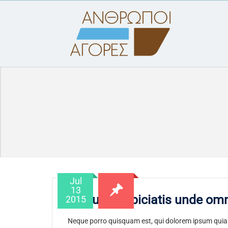
Jul
13
Sed ut perspiciatis unde omn
2015
Neque porro quisquam est, qui dolorem ipsum quia d