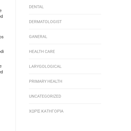
DENTAL
e
ed
DERMATOLOGIST
GANERAL
os
odi
HEALTH CARE
e
LARYGOLOGICAL
ed
PRIMARY HEALTH
UNCATEGORIZED
ΧΩΡΊΣ ΚΑΤΗΓΟΡΊΑ