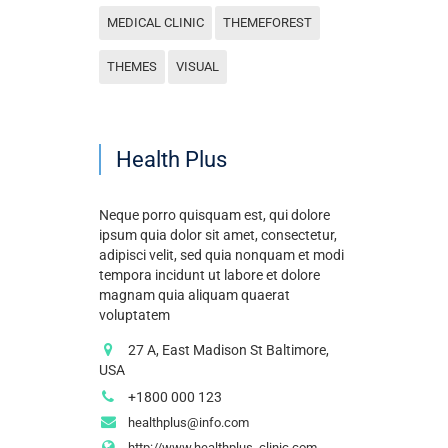
MEDICAL CLINIC
THEMEFOREST
THEMES
VISUAL
Health Plus
Neque porro quisquam est, qui dolore
ipsum quia dolor sit amet, consectetur,
adipisci velit, sed quia nonquam et modi
tempora incidunt ut labore et dolore
magnam quia aliquam quaerat
voluptatem
27 A, East Madison St Baltimore,
USA
+1800 000 123
healthplus@info.com
http://www.healthplus_clinic.com