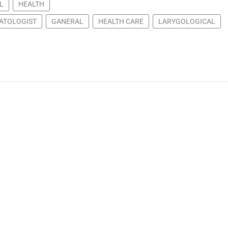
L
HEALTH
ATOLOGIST
GANERAL
HEALTH CARE
LARYGOLOGICAL