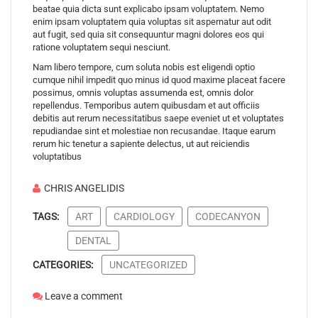
beatae quia dicta sunt explicabo ipsam voluptatem. Nemo
enim ipsam voluptatem quia voluptas sit aspernatur aut odit
aut fugit, sed quia sit consequuntur magni dolores eos qui
ratione voluptatem sequi nesciunt.
Nam libero tempore, cum soluta nobis est eligendi optio
cumque nihil impedit quo minus id quod maxime placeat facere
possimus, omnis voluptas assumenda est, omnis dolor
repellendus. Temporibus autem quibusdam et aut officiis
debitis aut rerum necessitatibus saepe eveniet ut et voluptates
repudiandae sint et molestiae non recusandae. Itaque earum
rerum hic tenetur a sapiente delectus, ut aut reiciendis
voluptatibus
CHRIS ANGELIDIS
TAGS:
ART
CARDIOLOGY
CODECANYON
DENTAL
CATEGORIES:
UNCATEGORIZED
Leave a comment