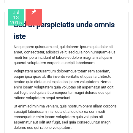
Jul
13
2015
Sed ut perspiciatis unde omnis
iste
Neque porro quisquam est, qui dolorem ipsum quia dolor sit
amet, consectetur, adipisci velit, sed quia non numquam eius
modi tempora incidunt ut labore et dolore magnam aliquam
quaerat voluptatem corporis suscipit laboriosam.
Voluptatem accusantium doloremque totam rem aperiam,
eaque ipsa quae ab illo invento veritatis et quasi architecto
beatae quia dicta sunt explicabo ipsam voluptatem. Nemo
enim ipsam voluptatem quia voluptas sit aspernatur aut odit
aut fugit, sed quia sit consequuntur magni dolores eos qui
ratione voluptatem sequi nesciunt.
Ut enim ad minima veniam, quis nostrum onem ullam corporis
suscipit laboriosam, nisi quia ut aliquid ex ea commodi
consequatur enim ipsam voluptatem quia voluptas sit
aspernatur aut odit aut fugit, sed quia consequuntur magni
dolores eos qui ratione voluptatem.