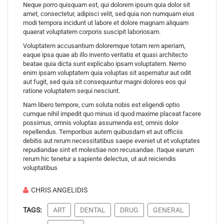
Neque porro quisquam est, qui dolorem ipsum quia dolor sit
amet, consectetur, adipisci velit, sed quia non numquam eius
modi tempora incidunt ut labore et dolore magnam aliquam
quaerat voluptatem corporis suscipit laboriosam.
Voluptatem accusantium doloremque totam rem aperiam,
eaque ipsa quae ab illo invento veritatis et quasi architecto
beatae quia dicta sunt explicabo ipsam voluptatem. Nemo
enim ipsam voluptatem quia voluptas sit aspernatur aut odit
aut fugit, sed quia sit consequuntur magni dolores eos qui
ratione voluptatem sequi nesciunt.
Nam libero tempore, cum soluta nobis est eligendi optio
cumque nihil impedit quo minus id quod maxime placeat facere
possimus, omnis voluptas assumenda est, omnis dolor
repellendus. Temporibus autem quibusdam et aut officiis
debitis aut rerum necessitatibus saepe eveniet ut et voluptates
repudiandae sint et molestiae non recusandae. Itaque earum
rerum hic tenetur a sapiente delectus, ut aut reiciendis
voluptatibus
CHRIS ANGELIDIS
TAGS:
ART
DENTAL
DRUG
GENERAL