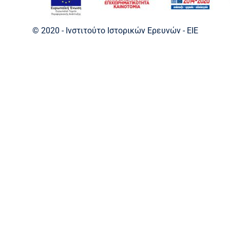
© 2020 - Ινστιτούτο Ιστορικών Ερευνών - EIE