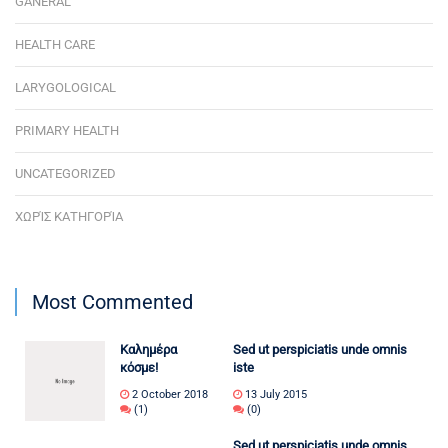
GANERAL
HEALTH CARE
LARYGOLOGICAL
PRIMARY HEALTH
UNCATEGORIZED
ΧΩΡΊΣ ΚΑΤΗΓΟΡΊΑ
Most Commented
Καλημέρα
Sed ut perspiciatis unde omnis
κόσμε!
iste
2 October 2018
13 July 2015
(1)
(0)
Sed ut perspiciatis unde omnis