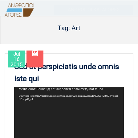
ΑΝΘΡΩΠΟΙ ΚΑΙ ΑΓΟΡΕΣ
Tag: Art
Jul
16
2015
Sed ut perspiciatis unde omnis
iste qui
Video
Media error: Format(s) not supported or source(s) not found
Player
Download File: http://healthplusdev.next-themes.com/wp-content/uploads/2015/07/23.5D-Project-
HD.mp4?_=1