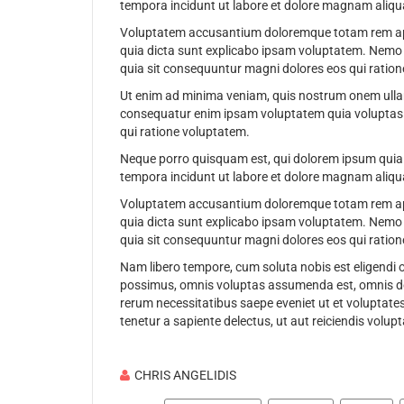
tempora incidunt ut labore et dolore magnam aliqu
Voluptatem accusantium doloremque totam rem aperi
quia dicta sunt explicabo ipsam voluptatem. Nemo e
quia sit consequuntur magni dolores eos qui ration
Ut enim ad minima veniam, quis nostrum onem ullam 
consequatur enim ipsam voluptatem quia voluptas s
qui ratione voluptatem.
Neque porro quisquam est, qui dolorem ipsum quia d
tempora incidunt ut labore et dolore magnam aliqu
Voluptatem accusantium doloremque totam rem aperi
quia dicta sunt explicabo ipsam voluptatem. Nemo e
quia sit consequuntur magni dolores eos qui ration
Nam libero tempore, cum soluta nobis est eligendi
possimus, omnis voluptas assumenda est, omnis dol
rerum necessitatibus saepe eveniet ut et voluptate
tenetur a sapiente delectus, ut aut reiciendis volup
CHRIS ANGELIDIS