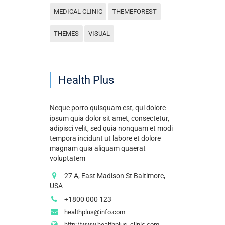
MEDICAL CLINIC
THEMEFOREST
THEMES
VISUAL
Health Plus
Neque porro quisquam est, qui dolore
ipsum quia dolor sit amet, consectetur,
adipisci velit, sed quia nonquam et modi
tempora incidunt ut labore et dolore
magnam quia aliquam quaerat
voluptatem
27 A, East Madison St Baltimore,
USA
+1800 000 123
healthplus@info.com
http://www.healthplus_clinic.com