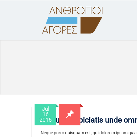
Jul
16
Sed ut perspiciatis unde omn
2015
Neque porro quisquam est, qui dolorem ipsum quia d