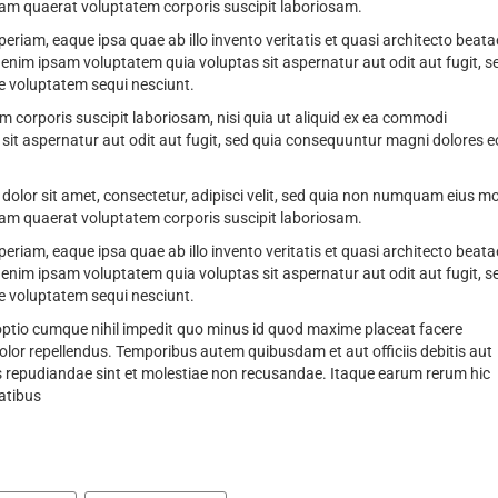
am quaerat voluptatem corporis suscipit laboriosam.
am, eaque ipsa quae ab illo invento veritatis et quasi architecto beata
nim ipsam voluptatem quia voluptas sit aspernatur aut odit aut fugit, s
e voluptatem sequi nesciunt.
corporis suscipit laboriosam, nisi quia ut aliquid ex ea commodi
it aspernatur aut odit aut fugit, sed quia consequuntur magni dolores e
olor sit amet, consectetur, adipisci velit, sed quia non numquam eius m
am quaerat voluptatem corporis suscipit laboriosam.
am, eaque ipsa quae ab illo invento veritatis et quasi architecto beata
nim ipsam voluptatem quia voluptas sit aspernatur aut odit aut fugit, s
e voluptatem sequi nesciunt.
 optio cumque nihil impedit quo minus id quod maxime placeat facere
or repellendus. Temporibus autem quibusdam et aut officiis debitis aut
s repudiandae sint et molestiae non recusandae. Itaque earum rerum hic
tatibus