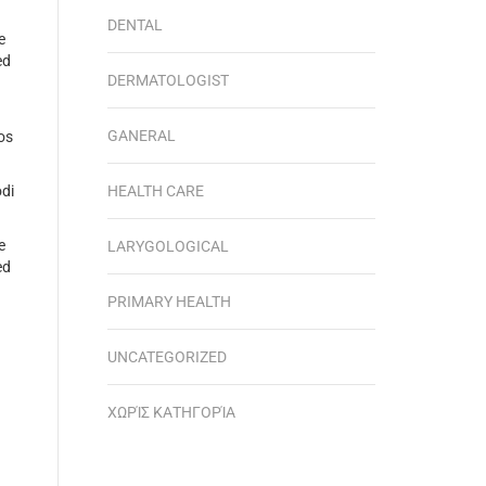
DENTAL
e
ed
DERMATOLOGIST
GANERAL
os
odi
HEALTH CARE
e
LARYGOLOGICAL
ed
PRIMARY HEALTH
UNCATEGORIZED
ΧΩΡΊΣ ΚΑΤΗΓΟΡΊΑ