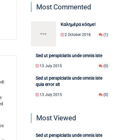
Most Commented
Καλημέρα κόσμε!
2 October 2018
(1)
Sed ut perspiciatis unde omnis iste
13 July 2015
(0)
Sed ut perspiciatis unde omnis iste
odi
quia error sit
13 July 2015
(0)
e
ed
Most Viewed
os
Sed ut perspiciatis unde omnis iste