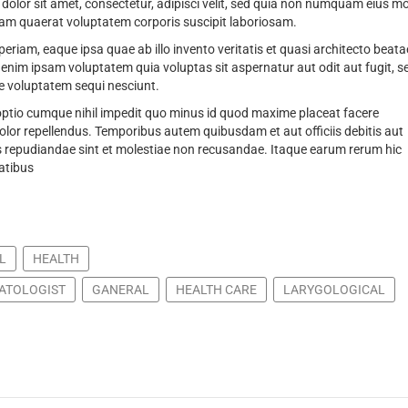
olor sit amet, consectetur, adipisci velit, sed quia non numquam eius m
am quaerat voluptatem corporis suscipit laboriosam.
am, eaque ipsa quae ab illo invento veritatis et quasi architecto beata
nim ipsam voluptatem quia voluptas sit aspernatur aut odit aut fugit, s
e voluptatem sequi nesciunt.
 optio cumque nihil impedit quo minus id quod maxime placeat facere
or repellendus. Temporibus autem quibusdam et aut officiis debitis aut
s repudiandae sint et molestiae non recusandae. Itaque earum rerum hic
tatibus
L
HEALTH
ATOLOGIST
GANERAL
HEALTH CARE
LARYGOLOGICAL