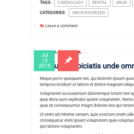
TAGS:
CARDIOLOGY
DENTAL
DRUG
CATEGORIES:
UNCATEGORIZED
Leave a comment
Jul
13
Sed ut perspiciatis unde omn
2015
Neque porro quisquam est, qui dolorem ipsum quia d
tempora incidunt ut labore et dolore magnam aliqu
Voluptatem accusantium doloremque totam rem aperi
quia dicta sunt explicabo ipsam voluptatem. Nemo e
quia sit consequuntur magni dolores eos qui ration
Ut enim ad minima veniam, quis nostrum onem ullam 
consequatur enim ipsam voluptatem quia voluptas s
qui ratione voluptatem.