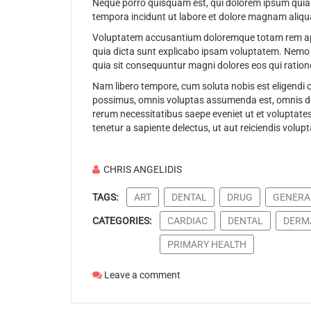
Neque porro quisquam est, qui dolorem ipsum quia d
tempora incidunt ut labore et dolore magnam aliqu
Voluptatem accusantium doloremque totam rem aperi
quia dicta sunt explicabo ipsam voluptatem. Nemo e
quia sit consequuntur magni dolores eos qui ration
Nam libero tempore, cum soluta nobis est eligendi
possimus, omnis voluptas assumenda est, omnis dol
rerum necessitatibus saepe eveniet ut et voluptate
tenetur a sapiente delectus, ut aut reiciendis volup
CHRIS ANGELIDIS
TAGS:
ART
DENTAL
DRUG
GENERA
CATEGORIES:
CARDIAC
DENTAL
DERM
PRIMARY HEALTH
Leave a comment