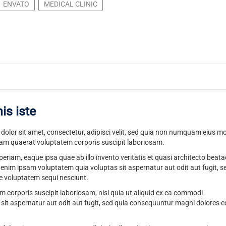
ENVATO
MEDICAL CLINIC
is iste
olor sit amet, consectetur, adipisci velit, sed quia non numquam eius m
am quaerat voluptatem corporis suscipit laboriosam.
am, eaque ipsa quae ab illo invento veritatis et quasi architecto beata
nim ipsam voluptatem quia voluptas sit aspernatur aut odit aut fugit, s
e voluptatem sequi nesciunt.
corporis suscipit laboriosam, nisi quia ut aliquid ex ea commodi
it aspernatur aut odit aut fugit, sed quia consequuntur magni dolores e